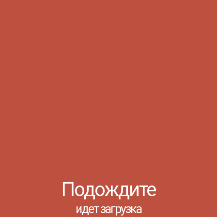
06.08
https://clck.ru/3V43
...
Просмотров: 26
2
711
04.08
Лето
УРОКИ
продолжается!
ФИНАНСОВОЙ
☀️
ГРАМОТНОСТИ КАК
Третья смена в
ОСНОВА
детских
оздоровительных
ФИНАНСОВОГО
лагерях подходит
Подождите
к концу, а радость
БЛАГОПОЛУЧИЯ
и веселье не
прекращаются!
С 25 ноября по 13 декабря 2024
идет загрузка
Ребята вместе с
года студенты филиала ГБПОУ РО