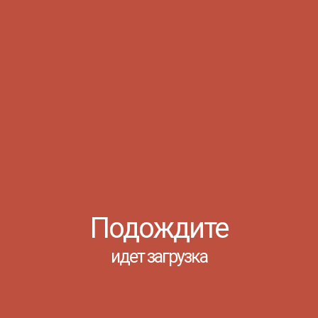
07.08
Уважаемы
Информируе
вступитель
время прове
Просмотров:
06.08
https://cl
Подождите
...
идет загрузка
Просмотров:
РИЕМ ЗАЯВОК НА
04.08