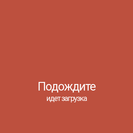
07.08
Уважаемы
Информируе
вступитель
время прове
Просмотров:
06.08
Подождите
https://cl
идет загрузка
...
Просмотров:
04.08