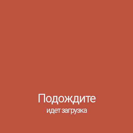
07.08
Уважаемые
абитуриенты!
Информируем вас
о предстоящем
проведении
консультации к
вступительным
испытаниям — она
состоится 10
августа. Точное
время проведения
будет
3
97
опубликован ...
Подождите
Просмотров: 631
БЛАГОТВОРИТЕЛЬНАЯ
идет загрузка
ЯРМАРКА «МЫ - ДЕД
06.08
МОРОЗ!»
https://clck.ru/3V43