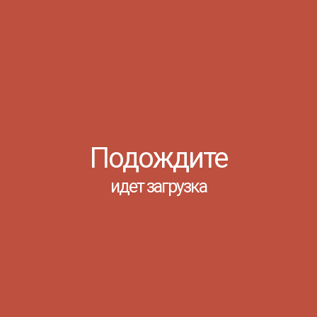
06.08
https://cl
...
Просмотров:
Подождите
04.08
Лето про
идет загрузка
Третья сме
концу, а ра
вожатыми уч
Просмотров:
03.08