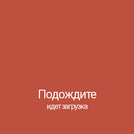
07.08
Уважаемы
Информируе
вступитель
время прове
Просмотров:
06.08
https://cl
Подождите
...
идет загрузка
Просмотров:
04.08