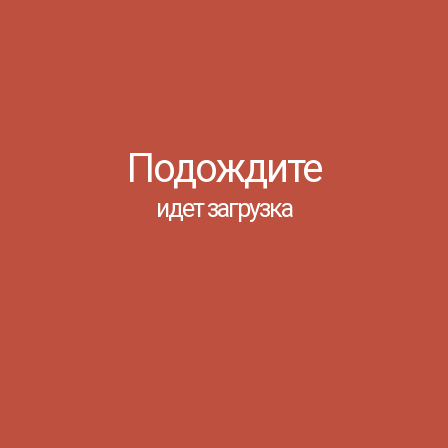
ВСТРЕЧА СО
СТУДЕНТАМИ ДПК
Ростов-на-Дону, 17 Октября 2025
Подождите
идет загрузка
Информационно-
профилактическая встреча со
студентами ДПК 17 октября 2025
года с целью знакомства
студентов с деятельность
управления по молодежной
политике, а также профилактики