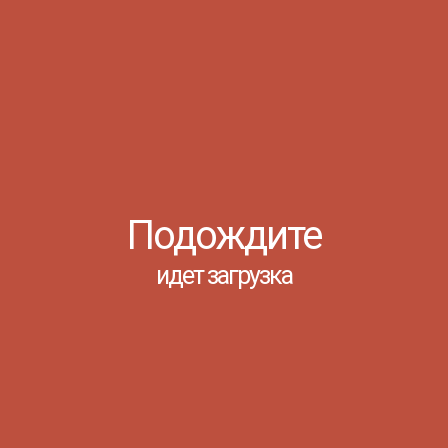
Читать
СПОРТИВНЫЕ
СОРЕВНОВАНИЯ
«ВЕСЕЛЫЕ СТАРТЫ»
СРЕДИ ПЕРВЫХ КУРСОВ
Азов, 12 Ноября 2024
Подождите
идет загрузка
Одиннадцатого ноября 2024 г. в
филиале «Донского