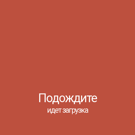
О ДИКТАНТА
Подождите
идет загрузка
 других приняли участие в межрегиональной
иктант».В дистанционном формате