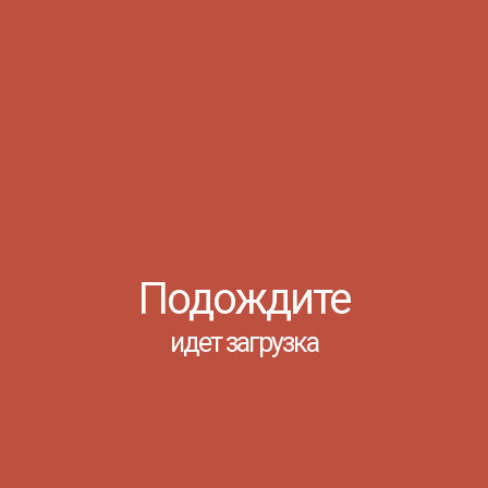
Читать
СОРЕВНОВАНИЯ ПО
ЛЁГКОЙ АТЛЕТИКЕ
(СПО)
Ростов-на-Дону, 02 Апреля 2021
Подождите
идет загрузка
1.04.21 на стадионе «Арсенал»
прошли соревнования по лёгкой
атлетике в рамках Спартакиады