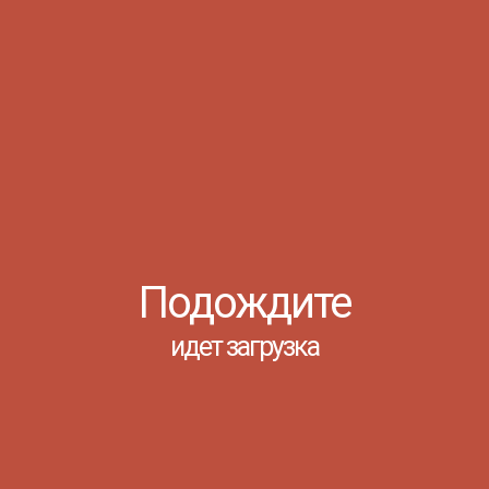
ФИЛИАЛА - 2019
Азов, 25 Мая 2019
Подождите
24 мая в филиале ГБПОУ РО
идет загрузка
«Донской педагогический
колледж» в городе Азове прошёл
один из самых трогательных
студенческих праздников -
«Последний звонок» для
выпускников 2019 года. Для двух
групп выпускников специальностей