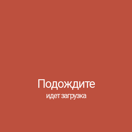
Н1-...
Читать
ПО ОСОБОМУ
ОТНОСИТЬСЯ К
ОСОБЫМ ДЕТЯМ.
Ростов-на-Дону, 12 Апреля 2019
Подождите
идет загрузка
12 апреля 2019 года состоялась
встреча студентов нашего
колледжа с председателем