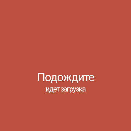
враля согласно указа Президента Российской
ении Дня российской науки». Праздник берет
Подождите
 году. День российской науки – это день
идет загрузка
ПЕДАГОГИЧЕСКОМ КОЛЛЕДЖЕ