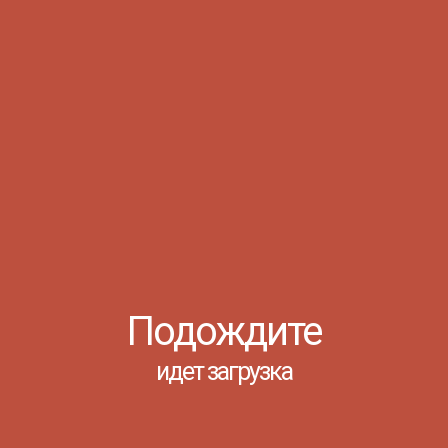
07.08
Уважаемые
абитуриенты!
Информируем вас
о предстоящем
проведении
консультации к
вступительным
4
664
испытаниям — она
состоится 10
НАШИ – В АРТЕКЕ!
августа. Точное
время проведения
будет
У самого синего моря, у подножья
опубликован ...
медведь-горы, на кремнистом
Подождите
артековском пляже в течение
нескольких дней будут интенсивно
Просмотров: 93
работать и заряжаться энергией
идет загрузка
вожатских дел представители
06.08
Донского педагогического
колледжа.
27-29 сентября 2018
https://clck.ru/3V43
года на базе МДЦ «Артек»