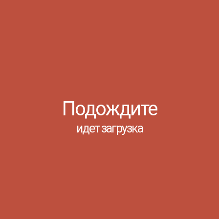
 специальностям:
ЗАВЕДУЮЩИЙ
го общего образования, база среднего
валификация: Воспитатель детей дошкольного
за среднего общего образования)
углубленная
сов.
м образовании (база среднего общего
ия: Учитель начальных классов и начальных
ющего образования.
Подождите
бщего образования)
углубленная подготовка.
идет загрузка
иём по специальности:
м с оплатой стоимости обучения
(база
отовка. Квалификация: Воспитатель детей
МЕНЮ 
Заочное о