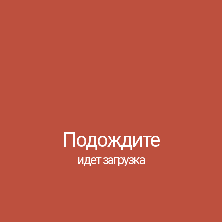
Антикоррупционная
экспертиза
НОРМАТИВНЫЕ
ПРАВОВЫЕ И
Официальный сайт для
ИНЫЕ АКТЫ В
размещения информации о
СФЕРЕ
подготовке федеральными
ПРОТИВОДЕЙСТВИЯ
органами исполнительной
КОРРУПЦИИ
власти проектов нормативных
правовых актов и результатов
АНТИКОРРУПЦИОНН
их общественного обсуждения
ЭКСПЕРТИЗА
Порядок проведения
антикоррупционной экспертизы
МЕТОДИЧЕСКИЕ
Антикоррупционная экспертиза
МАТЕРИАЛЫ
проектов нормативных
Подождите
правовых актов Ростовской
ФОРМЫ
области
ДОКУМЕНТОВ,
идет загрузка
СВЯЗАННЫХ С
ФАЙЛЫ:
ПРОТИВОДЕЙСТВИЕ
КОРРУПЦИИ,
ДЛЯ
ИМЯ
ЗАПОЛНЕНИЯ
ДАТА
ФАЙЛА
РАЗДЕЛЫ
СВЕДЕНИЯ О