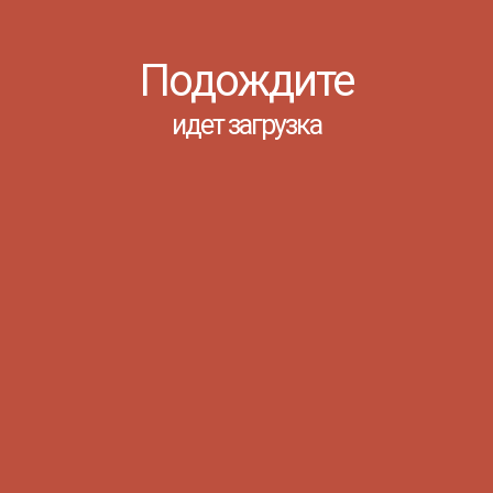
афон финансовой грамотности 2.0
Подождите
идет загрузка
по грамотному финансовому поведению.
дёте подробную программу и много полезного!
ЛЫ
он финансовой грамотности