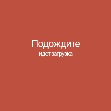
Подождите
идет загрузка
Выпускной – 2025 в филиале ГБПОУ
РО «Донской педагогический
колледж» в г. АзовеТридцатого
июня 2025 года в филиале ГБПОУ
РО «ДПК» в г. Азове состоялся
выпускной вечер с вручением
дипломов студентам,
завершившим обучение по
специальностям «Преподавание в
начальных классах» и
«Специальное дошкольно...