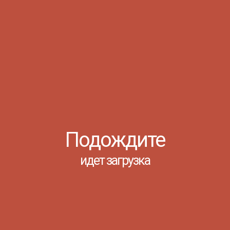
Читать
ПРОШЕЛ ФОРУМ
ПЕРВИЧНЫХ
ОТДЕЛЕНИЙ
«ДВИЖЕНИЯ ПЕРВЫХ»
Ростов-на-Дону, 29 Марта 2024
Подождите
идет загрузка