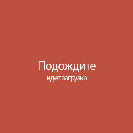
РАЗГОВОРЫ О ВАЖНОМ
Ростов-на-Дону, 23 Сентября 2024
Подождите
идет загрузка
23 сентября 2025 года в филиале
«Донского педагогического
колледжа» в г. Азове для
студентов прошел очередной
классный час из цикла «Разговоры
о важном» на тему «Путь зерна». Со
студентами обсудили
отечественный агропромышленный
комплекс, профессии в сфере