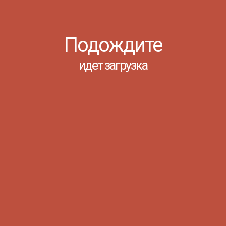
Ростов-на-Дону, 26 Ноября 2025
Подождите
идет загрузка
Блок – тончайший лирик, ключевая
фигура русского символизма.
Получив прижизненное признание,
он прошел не простой жизненный
путь. В этой статье мы собрали
интересные факты о жизни и
творчестве великого поэта, чтобы
лучше понять его личность и вклад
в культуру. 1.Александр Блок
родился 28 ноября 1880...