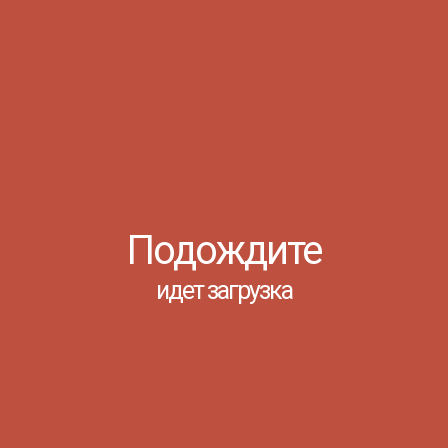
Подождите
ого спортивно-массовый отдел провёл массовый
нского Педагогического Колледжа. А
рекомендациями для поддержания здоровья
идет загрузка
РО_В_СПО»