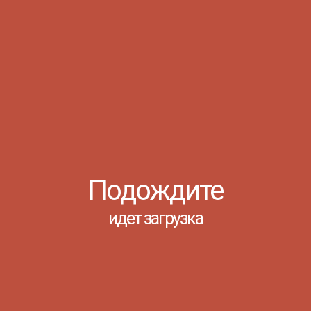
Подождите
стве, ориентированный на формирование
идет загрузка
ты групп СД 4 и Д4 посетили выставку «Русская
кусств в рамках изучения дисциплины «Основы